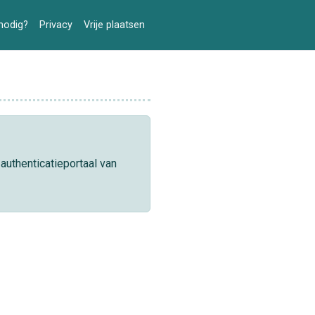
nodig?
Privacy
Vrije plaatsen
authenticatieportaal van